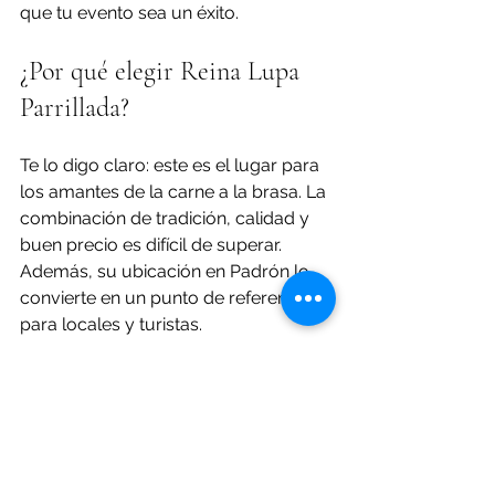
que tu evento sea un éxito.
¿Por qué elegir Reina Lupa 
Parrillada?
Te lo digo claro: este es el lugar para 
los amantes de la carne a la brasa. La 
combinación de tradición, calidad y 
buen precio es difícil de superar. 
Además, su ubicación en Padrón lo 
convierte en un punto de referencia 
para locales y turistas.
Si buscas un sitio donde la carne se 
cocina con pasión y la atención es 
cercana, no dudes en visitar 
reina 
lupa parrillada
. Te garantizo que cada 
visita será una experiencia 