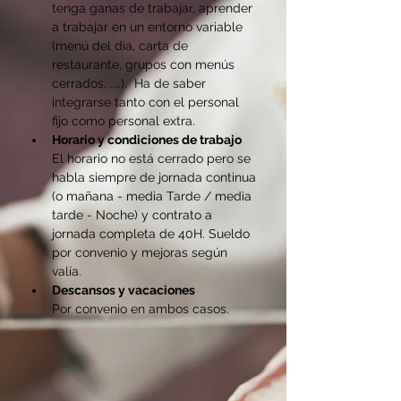
tenga ganas de trabajar, aprender 
a trabajar en un entorno variable 
(menú del día, carta de 
restaurante, grupos con menús 
cerrados, ....).  Ha de saber 
integrarse tanto con el personal 
fijo como personal extra.
Horario y condiciones de trabajo
El horario no está cerrado pero se 
habla siempre de jornada continua 
(o mañana - media Tarde / media 
tarde - Noche) y contrato a 
jornada completa de 40H. Sueldo 
por convenio y mejoras según 
valía.
Descansos y vacaciones
Por convenio en ambos casos.