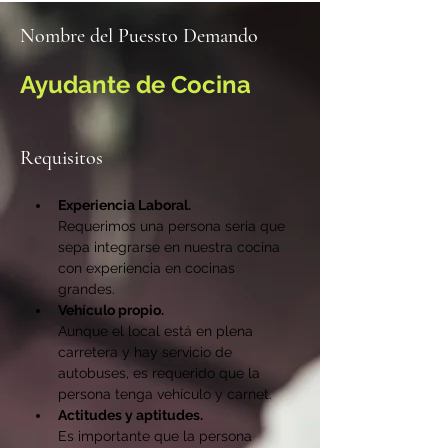
Nombre del Puessto Demando
Ayudante de Cocina
Requisitos
Experiencia Laboral. 
Requerimos una persona seria que 
sepa integrarse en nuestra cocina 
con experiencia en cocinas 
grandes. 
Vehículo propio. 
Aunque el local está en plena 
carretera y hay servicio de 
autobuses, es requerido que la 
persona tenga vehículo y carnet. 
Actitudes y aptitudes.
Es importante que la persona 