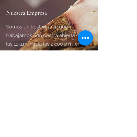
Nuestra Empresa
Somos un Restaurante que
trabajamos con cocina abierta desde
las 11 a.m. hasta las 23:00 p.m. en
pleno camino portugués. Trabajamos
tanto desayunos, comida, menú del
día, cenas y grupos/eventos.
Tenemos capacidad para más de 200
personas repartidos en varios
comedores. La cocina está
gestionada por el Sr. Balboa, el cual
tiene una dilatada carrera en
diferentes ámbitos.