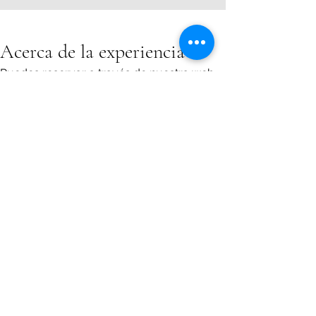
Acerca de la experiencia
Puedes reservar a través de nuestra web 
en el apartado de
 Reservas
Reserva
Para realizar una reserva, contacta con el
restaurante.
reinalupaparrillada@gmail.com
881049412
Horario Local: 7::00 - 0:00
(excepto
Cocina Abierta
Sábado/Domingo de 9:00 a 00:00).
d
: 11:00 - 23:00
e
©2023 Reina Lupa Parrillada.