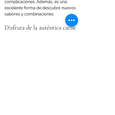
complicaciones. Además, es una 
excelente forma de descubrir nuevos 
sabores y combinaciones.
Disfruta de la auténtica carne 
a la parrilla en Padrón
Si estás en Padrón o planeas visitarlo, 
no puedes perderte la experiencia de 
una parrillada auténtica. En Reina 
Lupa Parrillada, nos esforzamos por 
ser el lugar de referencia para los 
amantes de la carne a la brasa de 
leña.
Ven con tu familia, amigos o 
compañeros de trabajo y disfruta de: